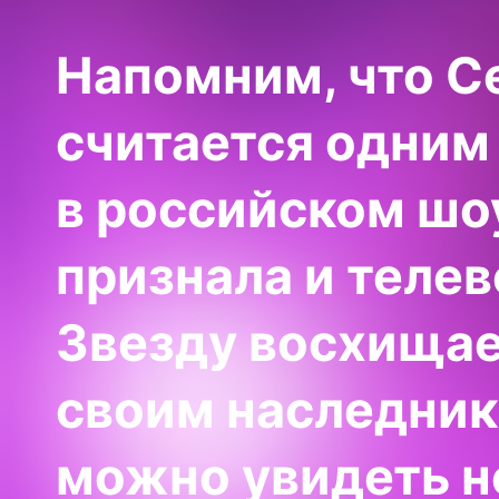
Напомним, что С
считается одним
в российском шо
признала и телев
Звезду восхищае
своим наследника
можно увидеть н