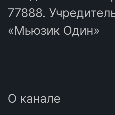
77888. Учредител
«Мьюзик Один»
О канале