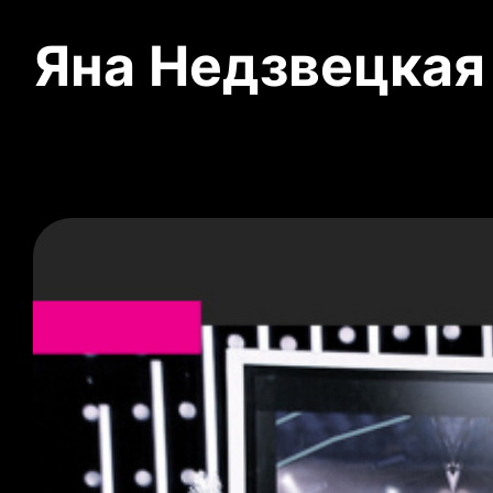
Яна Недзвецкая