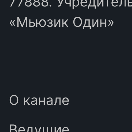
77888. Учредител
«Мьюзик Один»
О канале
Ведущие