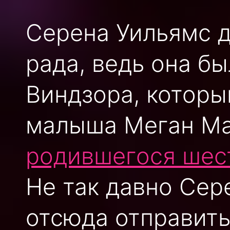
Серена Уильямс 
рада, ведь она б
Виндзора, котор
малыша Меган Ма
родившегося шес
Не так давно Сер
отсюда отправит