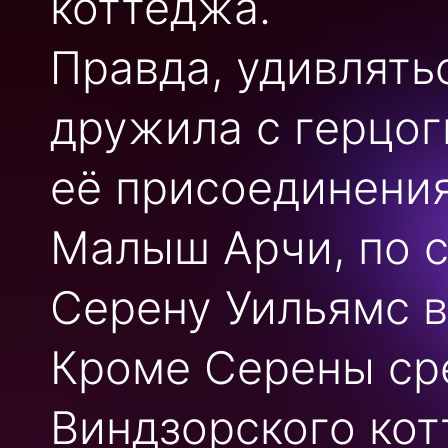
коттеджа.
Правда, удивлять
дружила с герцог
её присоединения
Малыш Арчи, по с
Серену Уильямс в
Кроме Серены ср
Виндзорского кот