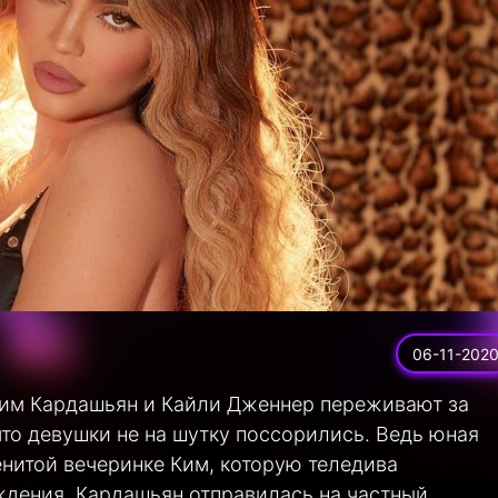
06-11-202
Ким Кардашьян и Кайли Дженнер переживают за
что девушки не на шутку поссорились. Ведь юная
енитой вечеринке Ким, которую теледива
ождения. Кардашьян отправилась на частный