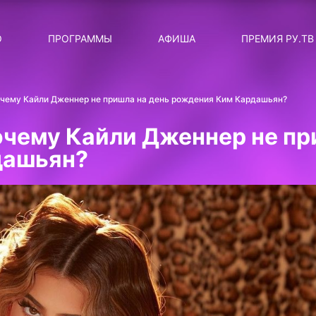
ЛЯРНЫЕ
ТЕМА
О
ПРОГРАММЫ
АФИША
ПРЕМИЯ РУ.ТВ
ДИСКОТЕКА ДИСКОТЕК
Категория
Сортировка
RUНОВОСТИ
очему Кайли Дженнер не пришла на день рождения Ким Кардашьян?
ТОП-ЧАРТ ROCKET RECORDS
очему Кайли Дженнер не пр
СТАТУС: В СЕТИ
дашьян?
СИЯЙ ПО-ЗВЁЗДНОМУ
ЛИЧНЫЙ ВОПРОС
ДОТЯНИСЬ ДО ЗВЁЗД