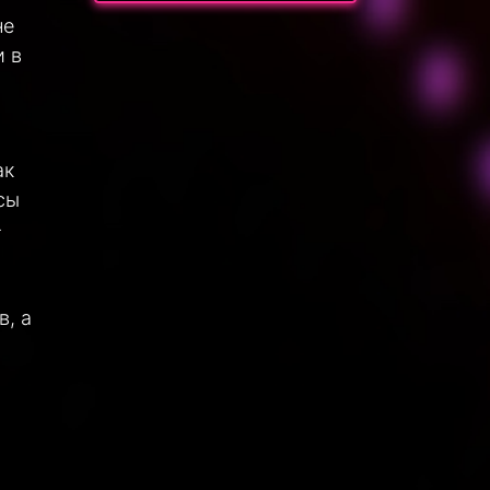
не
и в
ак
сы
-
в, а