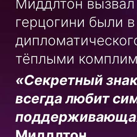
Миддлтон вызвал
герцогини были в
дипломатического
тёплыми комплим
«Секретный знак 
всегда любит си
поддерживающа
Миддлтон.