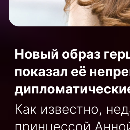
Новый образ ге
показал её непр
дипломатические
Как известно, нед
принцессой Анной