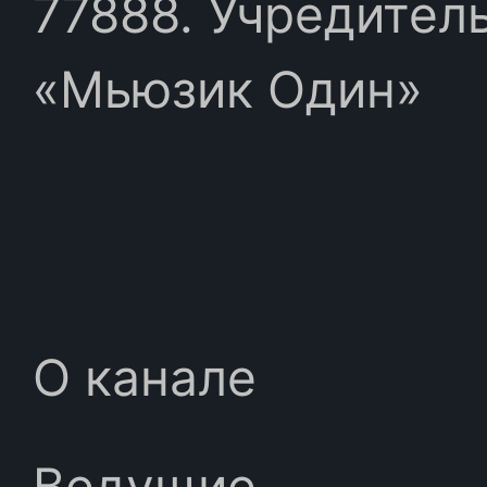
77888. Учредител
«Мьюзик Один»
О канале
Ведущие