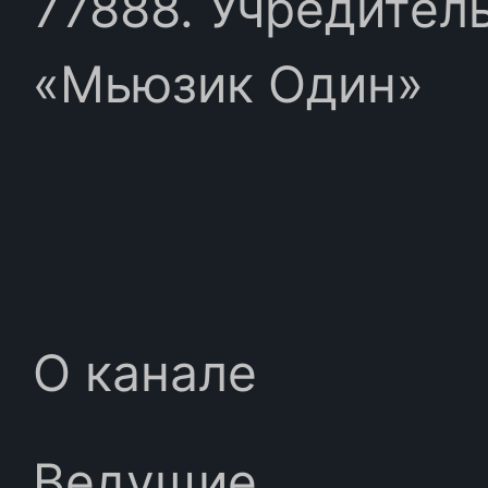
77888. Учредител
«Мьюзик Один»
О канале
Ведущие