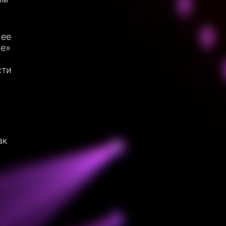
 ее
ие»
сти
ак