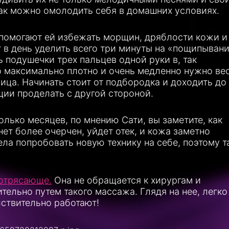
как можно омолодить себя в домашних условиях.
 помогают ей избежать морщин, дряблости кожи и
т в день уделить всего три минуты на «пощипыван
 подушечки трех пальцев одной руки в, так
о максимально плотно и очень медленно нужно ве
ица. Начинать стоит от подбородка и доходить до
ции проделать с другой стороной.
колько месяцев, по мнению Сати, вы заметите, как
нет более очерчен, уйдет отек, и кожа заметно
ела попробовать новую технику на себе, поэтому т
потрясающе.
Она не обращается к хирургам и
ельно путем такого массажа. Глядя на нее, легко
йствительно работают!