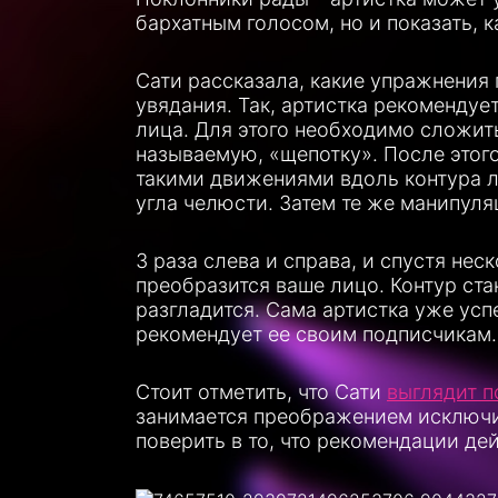
бархатным голосом, но и показать, 
Сати рассказала, какие упражнения
увядания. Так, артистка рекомендуе
лица. Для этого необходимо сложить
называемую, «щепотку». После этог
такими движениями вдоль контура л
угла челюсти. Затем те же манипуля
3 раза слева и справа, и спустя нес
преобразится ваше лицо. Контур ста
разгладится. Сама артистка уже усп
рекомендует ее своим подписчикам.
Стоит отметить, что Сати
выглядит 
занимается преображением исключит
поверить в то, что рекомендации де