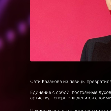
Сати Казанова из певицы превратила
Единение с собой, постоянные духо
артистку, теперь она делится своим
Поклонники рады – артистка может 