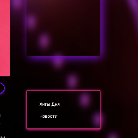
Хиты Дня
и
Новости
.
им