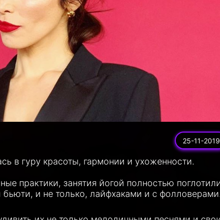
25-11-2019
сь в гуру красоты, гармонии и ухоженности.
вные практики, занятия йогой полностью поглотил
и бьюти, и не только, лайфхаками и с фолловерами
удивить их не только мелодичными песнями и сво