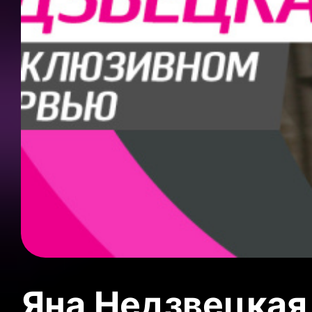
Яна Недзвецкая