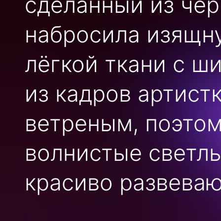
сделанный из чер
набросила изящн
лёгкой ткани с ш
из кадров артистк
ветреным, поэтом
волнистые светл
красиво развеваю