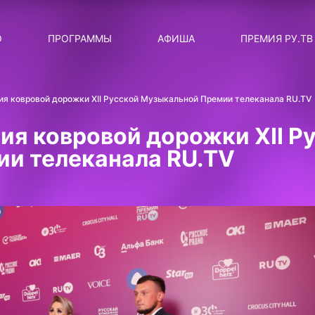
ЛЯРНЫЕ
ТЕМА
О
ПРОГРАММЫ
АФИША
ПРЕМИЯ РУ.ТВ
ДИСКОТЕКА ДИСКОТЕК
Категория
Сортировка
RUНОВОСТИ
я ковровой дорожки XII Русской Музыкальной Премии телеканала RU.TV
ТОП-ЧАРТ ROCKET RECORDS
ия ковровой дорожки XII Р
СТАТУС: В СЕТИ
и телеканала RU.TV
СИЯЙ ПО-ЗВЁЗДНОМУ
ЛИЧНЫЙ ВОПРОС
ДОТЯНИСЬ ДО ЗВЁЗД