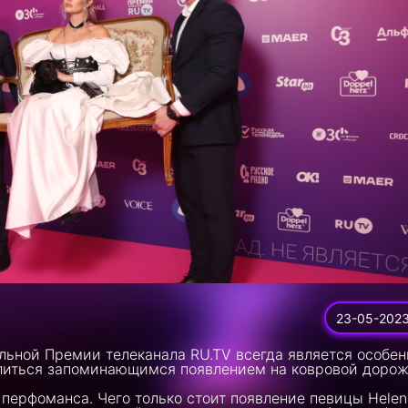
23-05-202
льной Премии телеканала RU.TV всегда является особе
литься запоминающимся появлением на ковровой дорож
з перфоманса. Чего только стоит появление певицы Helen