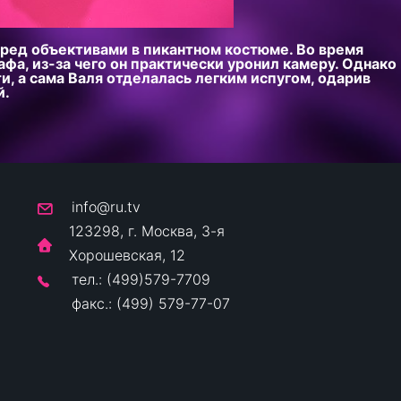
ред объективами в пикантном костюме. Во время
афа, из-за чего он практически уронил камеру. Однако
и, а сама Валя отделалась легким испугом, одарив
й.
info@ru.tv
123298, г. Москва, 3-я
Хорошевская, 12
тел.: (499)579-7709
факс.: (499) 579-77-07