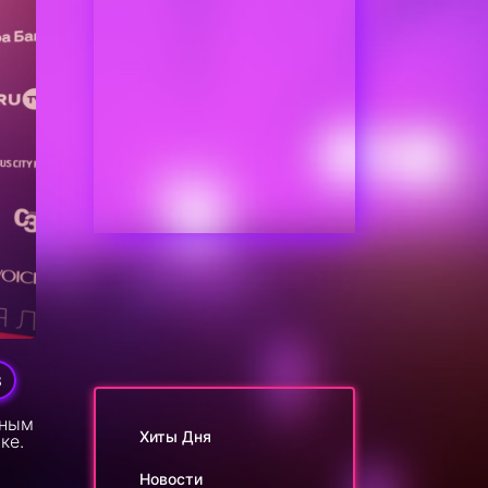
3
нным
Хиты Дня
ке.
Новости