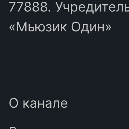
77888. Учредител
«Мьюзик Один»
О канале