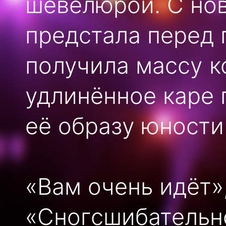
шевелюрой. С но
предстала перед 
получила массу 
удлинённое каре 
её образу юности
«Вам очень идёт»
«Сногсшибательно