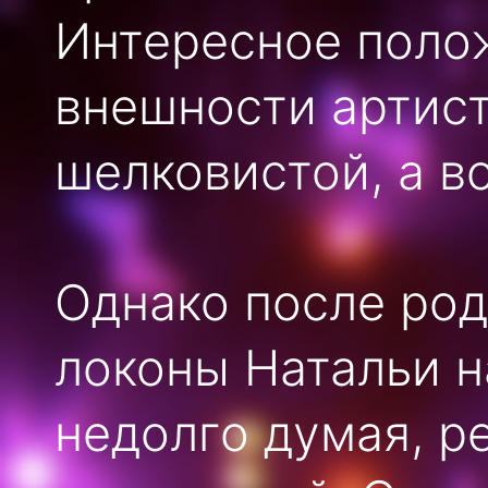
Интересное полож
внешности артист
шелковистой, а в
Однако после род
локоны Натальи н
недолго думая, р