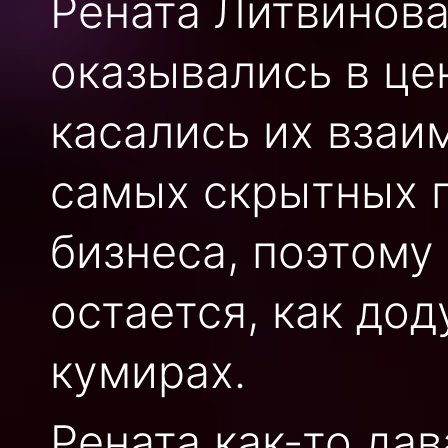
Рената Литвинова
оказывались в це
касались их взаи
самых скрытных 
бизнеса, поэтому
остается, как до
кумирах.
Рената как-то да