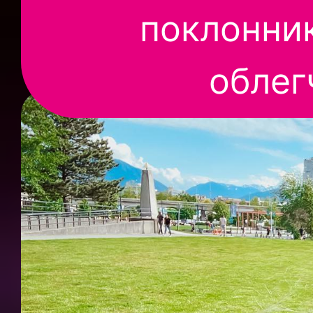
поклонник
облег