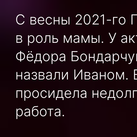
С весны 2021-го 
в роль мамы. У а
Фёдора Бондарчук
назвали Иваном. 
просидела недолг
работа.