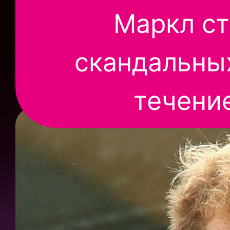
Маркл ст
скандальны
течение