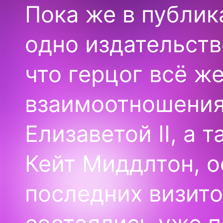
Пока же в публи
одно издательств
что герцог всё ж
взаимоотношениях
Елизаветой II, а
Кейт Миддлтон, о
последних визито