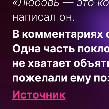
«Любовь — это ко
написал он.
В комментариях 
Одна часть покло
не хватает объят
пожелали ему по
Источник