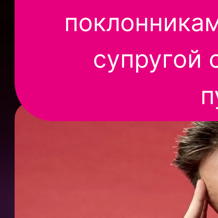
поклонникам
супругой 
п