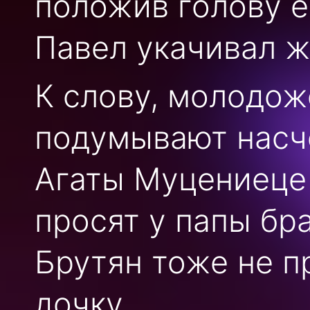
положив голову е
Павел укачивал ж
К слову, молодож
подумывают насч
Агаты Муцениеце 
просят у папы бр
Брутян тоже не п
дочку.