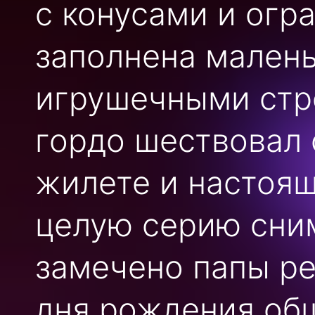
с конусами и огр
заполнена мален
игрушечными стр
гордо шествовал 
жилете и настоящ
целую серию сним
замечено папы ре
дня рождения об