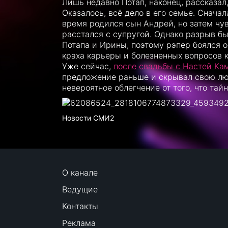
Лишь недавно Потап, наконец, рассказал,
Оказалось, всё дело в его семье. Снач
время родился сын Андрей, но затем чу
расстался с супругой. Однако разрыв б
Потапа и Ирины, поэтому рэпер боялся о
краха карьеры и болезненных вопросов к
Уже сейчас,
после свадьбы с Настей Ка
предложение раньше и скрывал свою люб
невероятное облегчение от того, что тай
Новости СМИ2
О канале
Ведущие
Контакты
Реклама