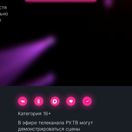
стя
льно
к
Категория 16+
В эфире телеканала РУ.ТВ могут
демонстрироваться сцены