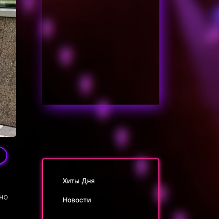
9
Хиты Дня
но
Новости