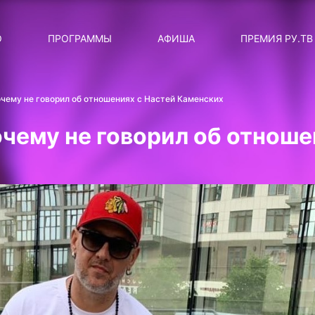
ЛЯРНЫЕ
ТЕМА
О
ПРОГРАММЫ
АФИША
ПРЕМИЯ РУ.ТВ
ДИСКОТЕКА ДИСКОТЕК
Категория
Сортировка
RUНОВОСТИ
очему не говорил об отношениях с Настей Каменских
ТОП-ЧАРТ ROCKET RECORDS
очему не говорил об отноше
СТАТУС: В СЕТИ
СИЯЙ ПО-ЗВЁЗДНОМУ
ЛИЧНЫЙ ВОПРОС
ДОТЯНИСЬ ДО ЗВЁЗД