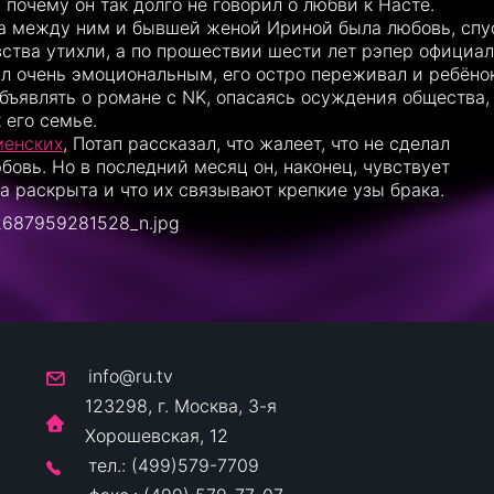
 почему он так долго не говорил о любви к Насте.
ала между ним и бывшей женой Ириной была любовь, спу
вства утихли, а по прошествии шести лет рэпер официа
ыл очень эмоциональным, его остро переживал и ребёно
бъявлять о романе с NK, опасаясь осуждения общества,
 его семье.
менских
, Потап рассказал, что жалеет, что не сделал
овь. Но в последний месяц он, наконец, чувствует
на раскрыта и что их связывают крепкие узы брака.
info@ru.tv
123298, г. Москва, 3-я
Хорошевская, 12
тел.: (499)579-7709