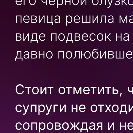
его чёрной блузк
певица решила м
виде подвесок на
давно полюбивше
Стоит отметить, 
супруги не отход
сопровождая и н