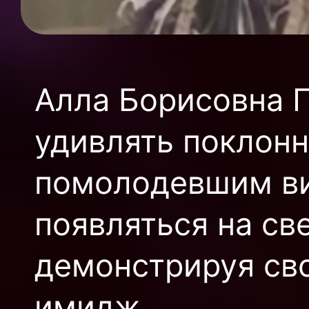
Алла Борисовна П
удивлять поклонн
помолодевшим ви
появляться на св
демонстрируя св
имидж.