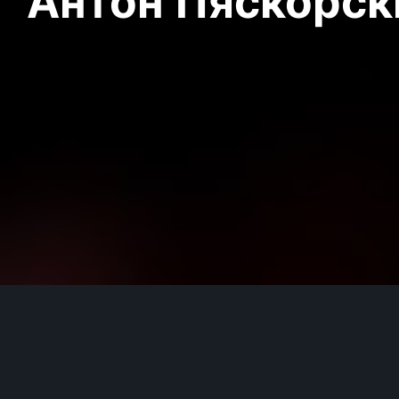
Антон Пяскорски