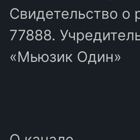
Свидетельство о 
77888. Учредител
«Мьюзик Один»
О канале