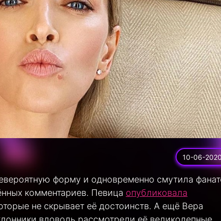
10-06-202
евероятную форму и одновременно смутила фанат
ённых комментариев. Певица
опубликовала
оторые не скрывает её достоинств. А ещё Вера
клонники вдоволь рассмотрели её великолепные