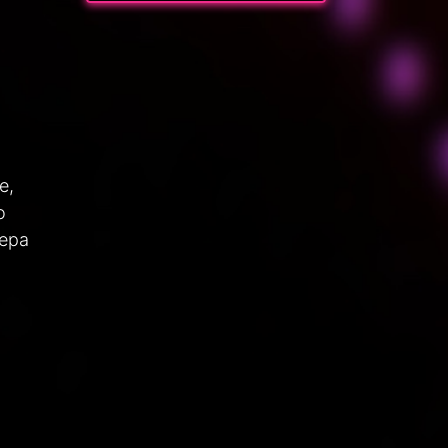
е,
о
Вера