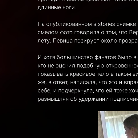
длинные ноги.
На опубликованном в stories снимке 
смелом фото говорила о том, что Ве
лету. Певица позирует около прозра
И хотя большинство фанатов было в в
кто не оценил подобную откровеннос
показывать красивое тело в таком в
же, в ответ, написала, что это и вп
себе, и подчеркнула, что ей тоже хо
размышляя об удержании подписчик