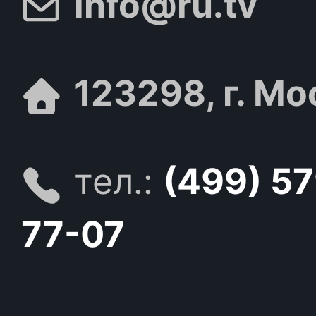
info@ru.tv
123298, г. Мо
тел.:
(499) 5
77-07