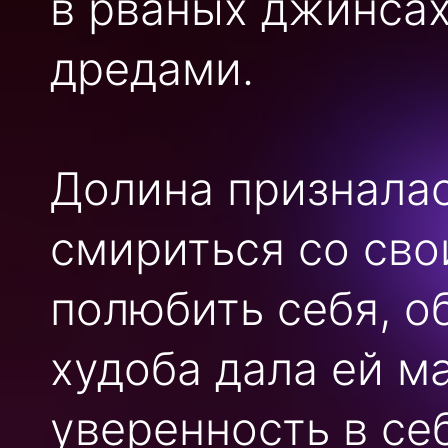
в рваных джинсах
дредами.
Долина призналась
смириться со сво
полюбить себя, о
худоба дала ей м
уверенность в се