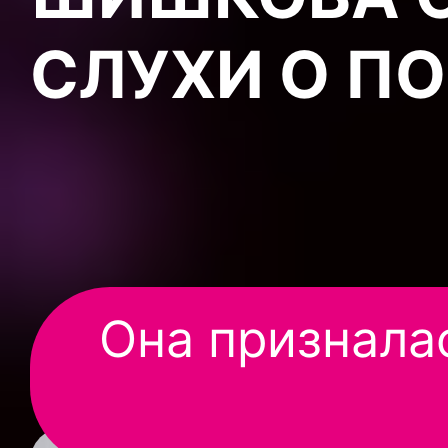
СЛУХИ О П
Она призналас