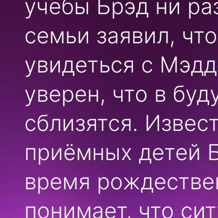
учёбы Брэд ни ра
семьи заявил, чт
увидеться с Мэдд
уверен, что в бу
сблизятся. Извест
приёмных детей Б
время рождествен
понимает, что си