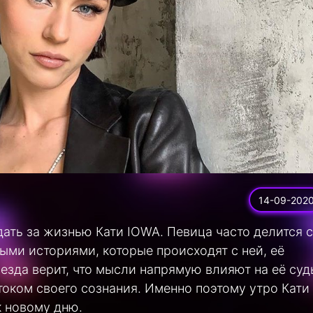
14-09-202
ать за жизнью Кати IOWA. Певица часто делится с
ыми историями, которые происходят с ней, её
езда верит, что мысли напрямую влияют на её суд
током своего сознания. Именно поэтому утро Кати
к новому дню.