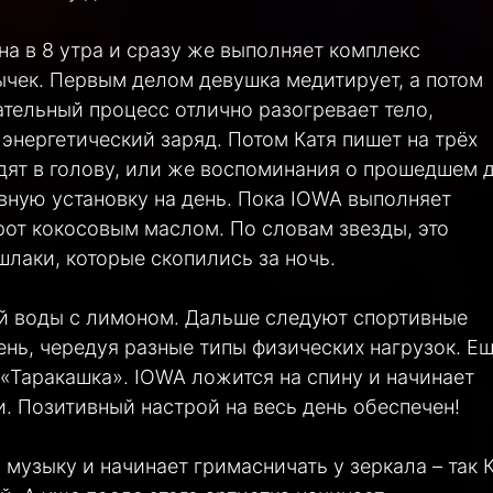
на в 8 утра и сразу же выполняет комплекс
ычек. Первым делом девушка медитирует, а потом
ательный процесс отлично разогревает тело,
энергетический заряд. Потом Катя пишет на трёх
дят в голову, или же воспоминания о прошедшем д
вную установку на день. Пока IOWA выполняет
рот кокосовым маслом. По словам звезды, это
шлаки, которые скопились за ночь.
ой воды с лимоном. Дальше следуют спортивные
ень, чередуя разные типы физических нагрузок. Е
«Таракашка». IOWA ложится на спину и начинает
. Позитивный настрой на весь день обеспечен!
узыку и начинает гримасничать у зеркала – так 