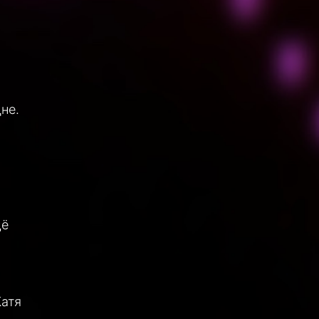
не.
щё
Катя