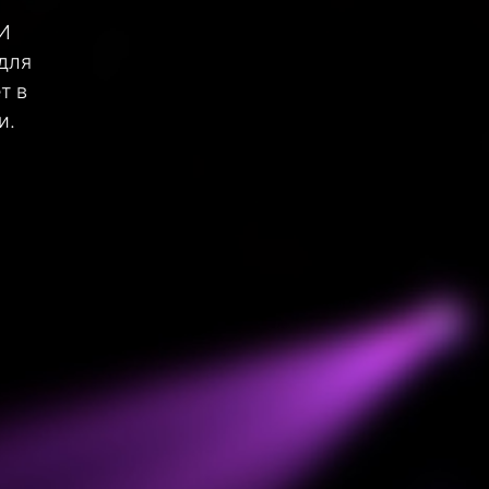
 И
 для
т в
и.