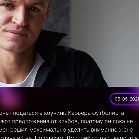
05-05-202
чет податься в коучинг. Карьера футболиста
вают предложения от клубов, поэтому он пока не
смен решил максимально уделить внимание жене
лане и Еве. По слухам, Дмитрий готовит курс для