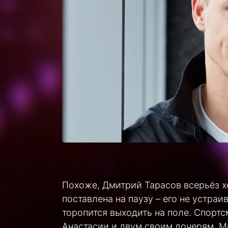
Похоже, Дмитрий Тарасов всерьёз хо
поставлена на паузу – его не устраи
торопится выходить на поле. Спорт
Анастасии и двум своим дочерям, Ми