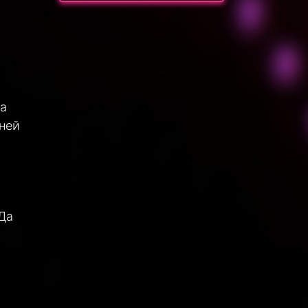
ка
 ней
Да