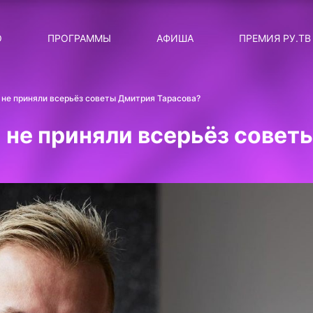
ЛЯРНЫЕ
ТЕМА
О
ПРОГРАММЫ
АФИША
ПРЕМИЯ РУ.ТВ
ДИСКОТЕКА ДИСКОТЕК
Категория
Сортировка
RUНОВОСТИ
не приняли всерьёз советы Дмитрия Тарасова?
ТОП-ЧАРТ ROCKET RECORDS
 не приняли всерьёз совет
СТАТУС: В СЕТИ
СИЯЙ ПО-ЗВЁЗДНОМУ
ЛИЧНЫЙ ВОПРОС
ДОТЯНИСЬ ДО ЗВЁЗД