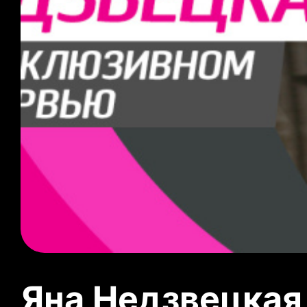
Яна Недзвецкая