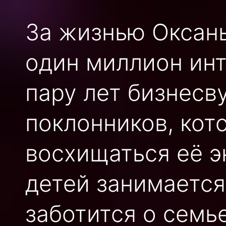
За жизнью Оксан
один миллион инт
пару лет бизнесв
поклонников, кот
восхищаться её э
детей занимаетс
заботится о семь