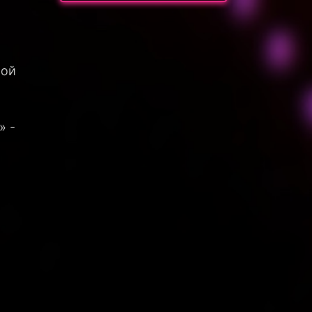
ной
» -