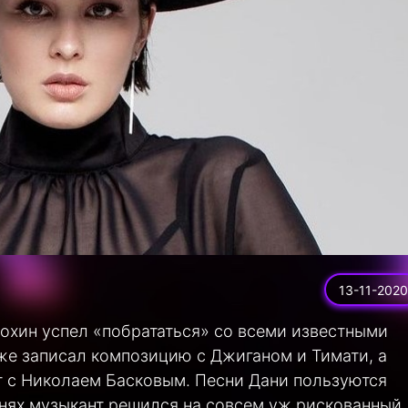
13-11-2020
охин успел «побрататься» со всеми известными
же записал композицию с Джиганом и Тимати, а
т с Николаем Басковым. Песни Дани пользуются
днях музыкант решился на совсем уж рискованный