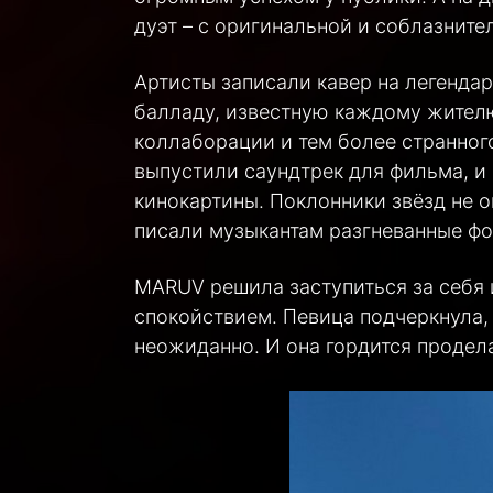
дуэт – с оригинальной и соблазнит
Артисты записали кавер на легенда
балладу, известную каждому жителю
коллаборации и тем более странног
выпустили саундтрек для фильма, и 
кинокартины. Поклонники звёзд не о
писали музыкантам разгневанные ф
MARUV решила заступиться за себя и
спокойствием. Певица подчеркнула, 
неожиданно. И она гордится продел