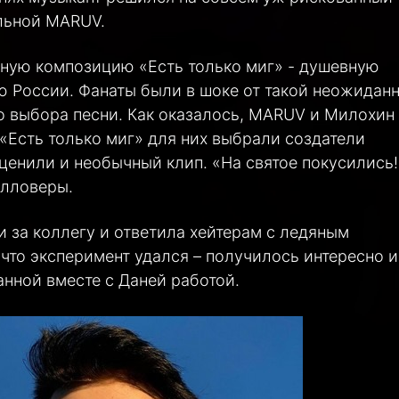
ельной MARUV.
рную композицию «Есть только миг» - душевную
 России. Фанаты были в шоке от такой неожидан
о выбора песни. Как оказалось, MARUV и Милохин
«Есть только миг» для них выбрали создатели
ценили и необычный клип. «На святое покусились!
олловеры.
 за коллегу и ответила хейтерам с ледяным
что эксперимент удался – получилось интересно и
анной вместе с Даней работой.