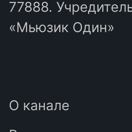
77888. Учредител
«Мьюзик Один»
О канале