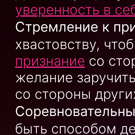
уверенность в се
Стремление к пр
хвастовству, что
признание
со сто
желание заручит
со стороны други
Соревновательны
быть способом д