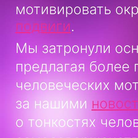
мотивировать ок
подвиги
.
Мы затронули осн
предлагая более 
человеческих мот
за нашими
новос
о тонкостях чело