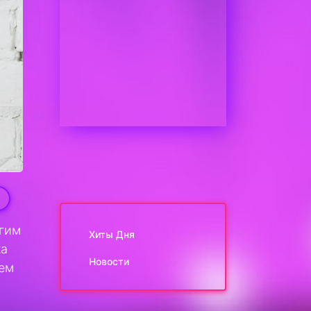
огим
Хиты Дня
ка
Новости
чем