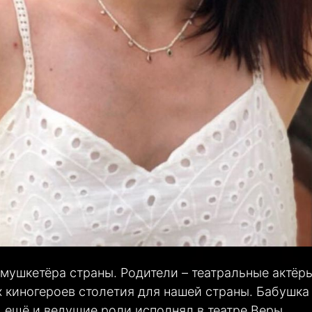
 мушкетёра страны. Родители – театральные актёры
х киногероев столетия для нашей страны. Бабушка
д ещё и ведущие роли исполнял в театре Веры