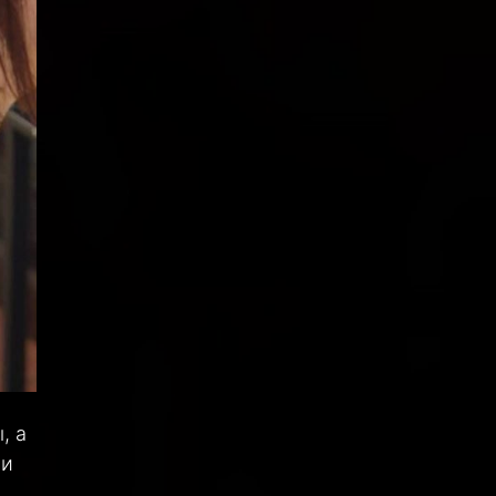
, а
 и