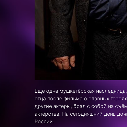
Ещё одна мушкетёрская наследница,
отца после фильма о славных героя
другие актёры, брал с собой на съ
актёрства. На сегодняшний день до
России.