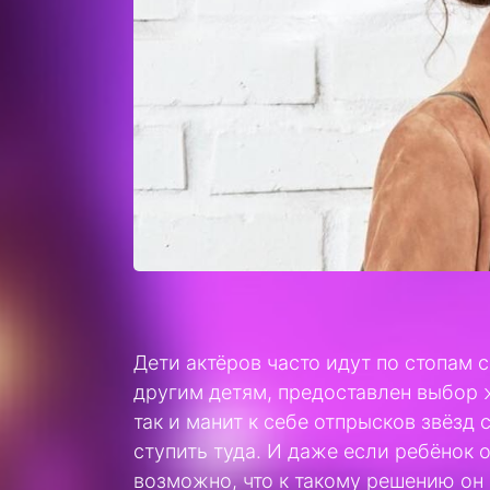
Дети актёров часто идут по стопам 
другим детям, предоставлен выбор 
так и манит к себе отпрысков звёзд
ступить туда. И даже если ребёнок о
возможно, что к такому решению он