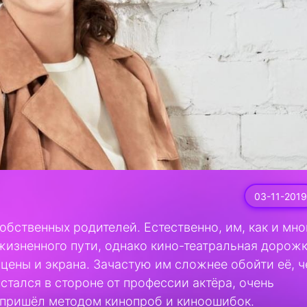
03-11-2019
собственных родителей. Естественно, им, как и мн
жизненного пути, однако кино-театральная дорож
 сцены и экрана. Зачастую им сложнее обойти её, 
стался в стороне от профессии актёра, очень
 пришёл методом кинопроб и киноошибок.