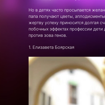
Но в детях часто просыпается желан
папа получают цветы, аплодисменты 
жертву успеху приносится долгая сч
побочных эффектах профессии дети 
против зова генов.
1. Елизавета Боярская