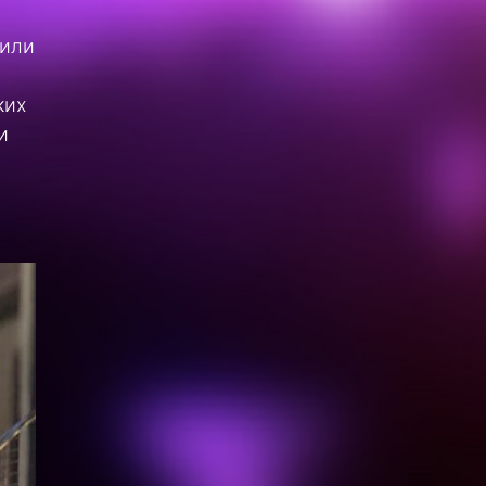
 или
ких
и