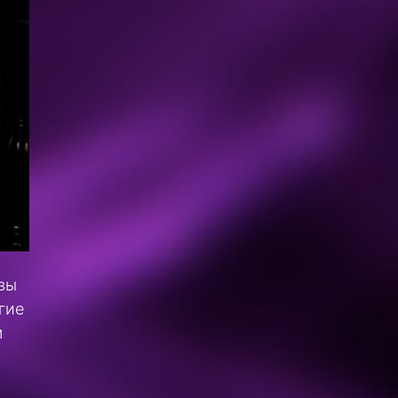
вы
гие
м