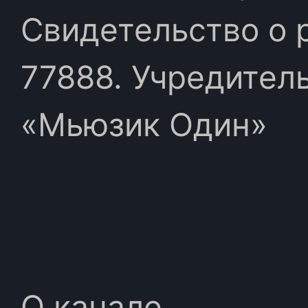
Свидетельство о 
77888. Учредител
«Мьюзик Один»
О канале