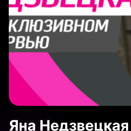
Яна Недзвецкая