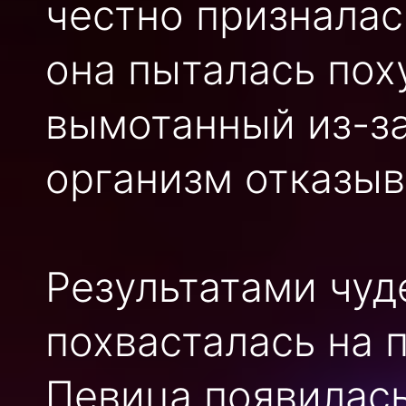
честно призналас
она пыталась пох
вымотанный из-за
организм отказыв
Результатами чу
похвасталась на п
Певица появилась