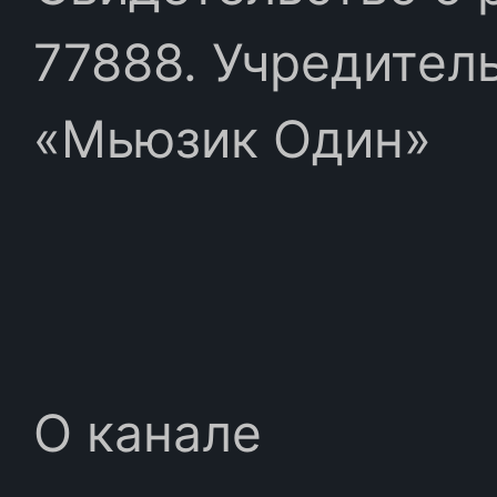
77888. Учредител
«Мьюзик Один»
О канале