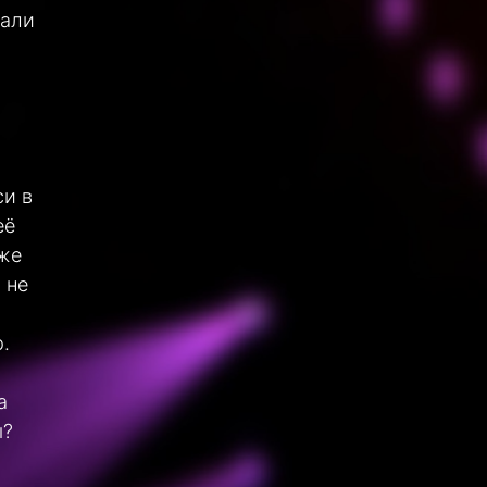
вали
си в
её
уже
 не
.
а
ы?