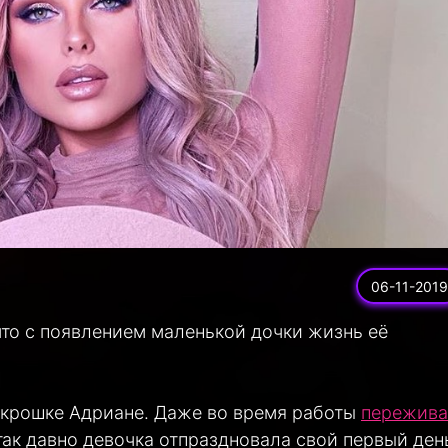
06-11-2019
что с появлением маленькой дочки жизнь её
о крошке Адриане. Даже во время работы
пережива
так давно девочка отпраздновала свой первый ден