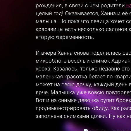
рождения, в связи с чем родители
на
целый год! Оказывается, Ханна и её
малыша. Но пока что певица хочет с
красавицы есть несколько салонов к
вторую беременность.
И вчера Ханна снова поделилась св
микроблоге весёлый снимок Адрианы
кроха! Казалось, только недавно эт
маленькая красотка бегает по кварти
может на свою дочку, каждый день 
ярче. Малышка уже вовсю повторяет
Вот и на снимке девочка супит бров
продемонстрировать обиду. Как рас
заполнена снимками дочки. Ну как 