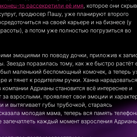
конец-то рассекретили её имя
, которое они скры
 супруг, продюсер Пашу, уже планируют второго
осредоточиться на своей карьере и на бизнесе (у
расоты), а потом уже полностью погрузиться во
оими эмоциями по поводу дочки, приложив к запи
. Звезда поразилась тому, как же быстро растёт 
о был маленький беспомощный комочек, а теперь 
ре и тянет к родителям ручки. Ханна нарадоваться
в компании Адрианы становится всё интереснее и
 за взрослыми, проявляет свои эмоции и характер
ки и вытягивает губы трубочкой, стараясь
сказала молодая мама, теперь вся память телефон
не запечатлеть каждый момент взросления Адриан