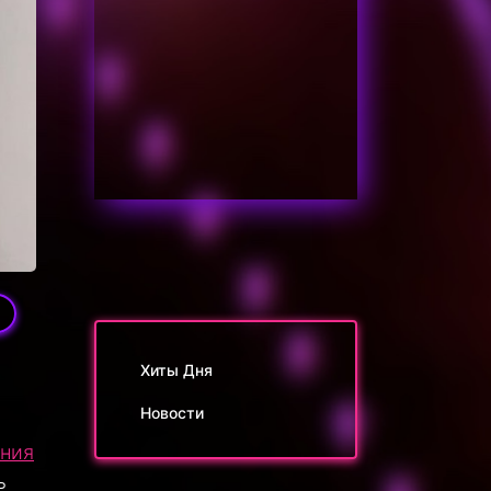
Хиты Дня
Новости
ния
ь