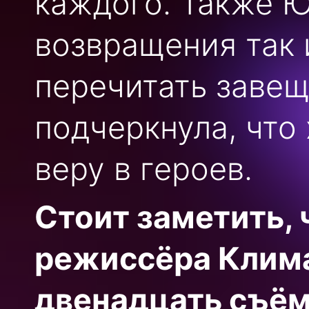
каждого. Также Ю
возвращения так 
перечитать завещ
подчеркнула, что
веру в героев.
Стоит заметить, 
режиссёра Клима
двенадцать съём