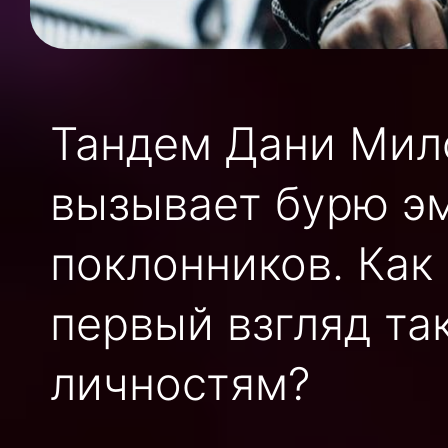
Та
ндем
Дани Мил
вызывает бурю эм
поклонников. Как
первый взгляд т
личностям?