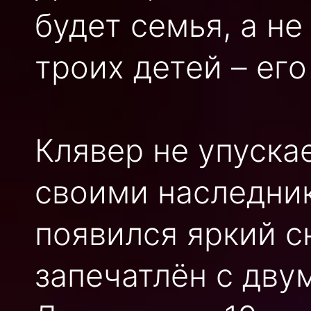
будет семья, а н
троих детей – ег
Клявер не упуска
своими наследник
появился яркий с
запечатлён с дву