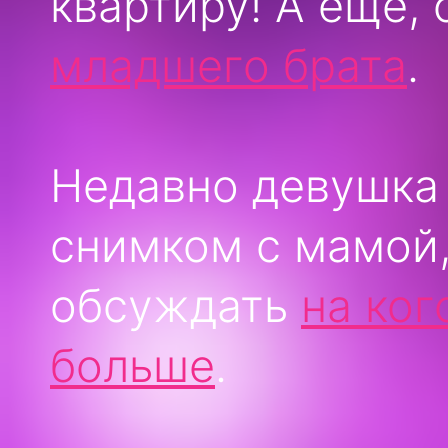
квартиру! А ещё,
младшего брата
.
Недавно девушка
снимком с мамой,
обсуждать
на ког
больше
.