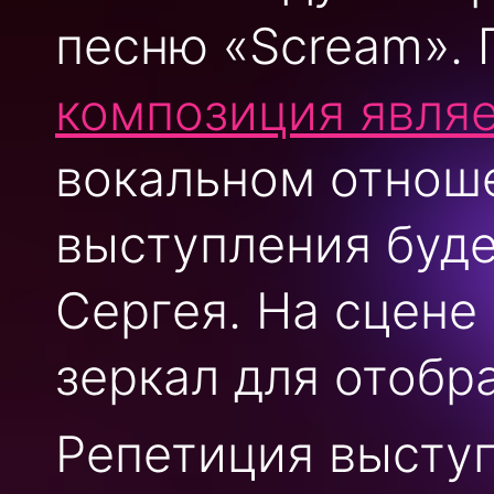
песню «Scream». 
композиция явля
вокальном отноше
выступления буде
Сергея. На сцене
зеркал для отобр
Репетиция выступ