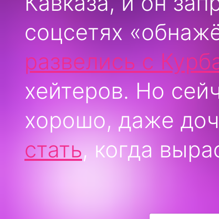
Кавказа, и он за
соцсетях «обнаж
развелись с Кур
хейтеров. Но сей
хорошо, даже до
стать
, когда выра