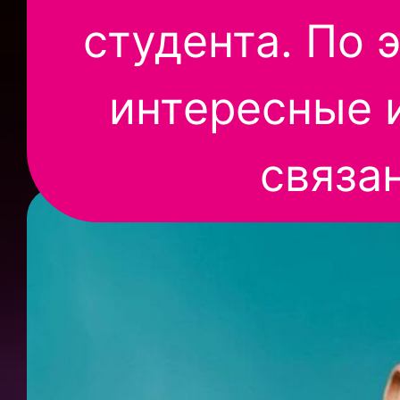
студента. По 
интересные и
связа