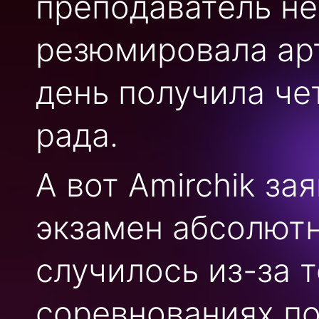
преподаватель не
резюмировала арт
день получила че
рада.
А вот Amirchik з
экзамен абсолют
случилось из-за т
соревнованиях по