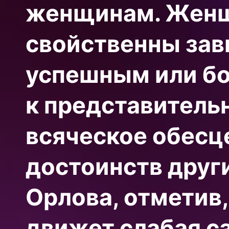
женщинам. Жен
свойственны зав
успешным или б
к представитель
всяческое обесц
достоинств друг
Орлова, отметив
движет слабая с