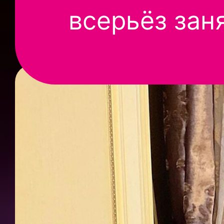
всерьёз зан