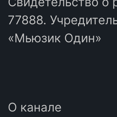
Свидетельство о 
77888. Учредител
«Мьюзик Один»
О канале