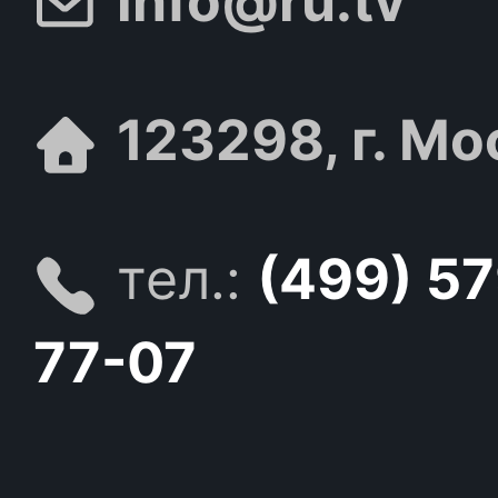
info@ru.tv
123298, г. Мо
тел.:
(499) 5
77-07