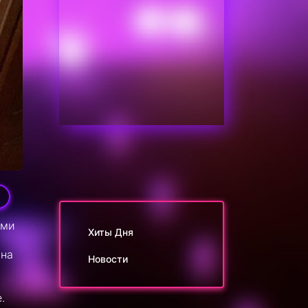
9
ыми
Хиты Дня
 на
Новости
.