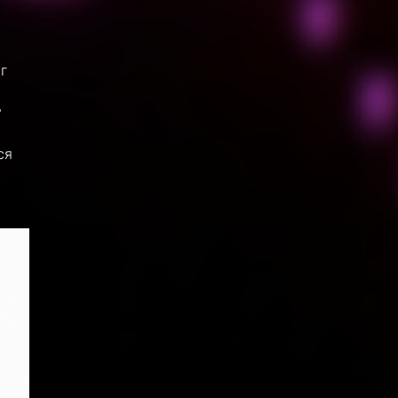
г
ь
ся