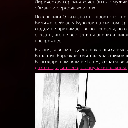
Лирическая героиня хочет быть с мужчи
обмане и сердечных играх.
Поклонники Ольги знают – просто так пе
Видимо, сейчас у Бузовой на личном фро
людей не принимает выбор звезды, но он
сказать, что не все фанаты оценили пик
поскромнее.
Кстати, совсем недавно поклонники выяс
Валентин Коробков, один из участников 
Благодаря намёкам в stories, фанаты вы
даже подарил звезде обручальное кольц