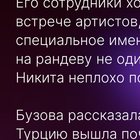
Его сотрудники х
встрече артистов
специальное име
на рандеву не оди
Никита неплохо п
Бузова рассказала
Турцию вышла поч