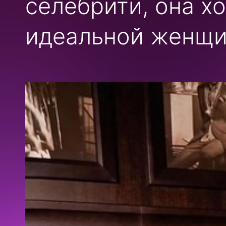
селебрити, она х
идеальной женщи