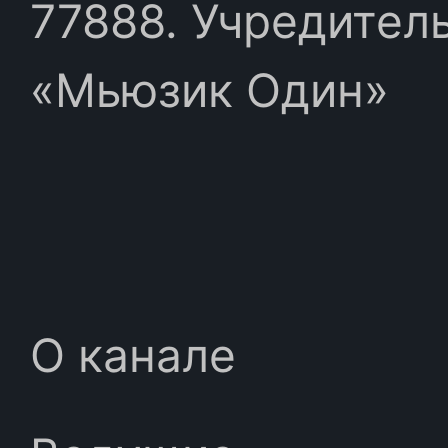
77888. Учредител
«Мьюзик Один»
О канале