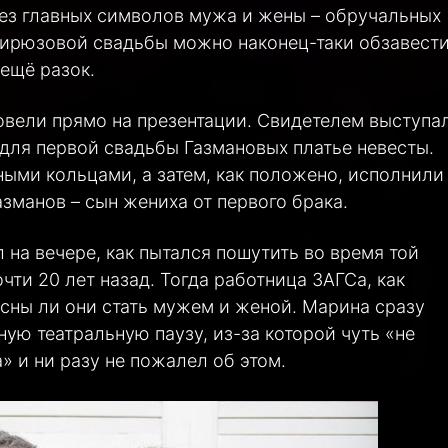
без главных символов мужа и жены – обручальных
 бирюзовой свадьбы можно наконец-таки обзавест
ещё разок.
ели прямо на презентации. Свидетелем выступа
для первой свадьбы Газмановых платье невесты.
ми кольцами, а затем, как положено, исполнили
азманов – сын жениха от первого брака.
 на вечере, как пытался пошутить во время той
чти 20 лет назад. Тогда работница ЗАГСа, как
сны ли они стать мужем и женой. Марина сразу
ную театральную паузу, из-за которой чуть «не
» и ни разу не пожалел об этом.