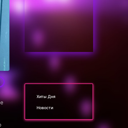
1
Хиты Дня
не
Новости
о