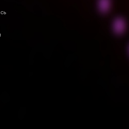
ись
л